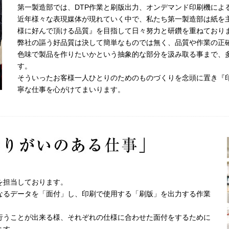
第一製造部では、DTP作業と刷版出力、オンデマンド印刷機によ
近年様々な表現媒体が現れていく中で、私たち第一製造部は紙を
様に好んで頂ける品質』を目指して日々努力と研鑽を重ねており
弊社の謳う好品質は決して簡単なものでは無く、品質や作業の正
色味で製品を作りたいかという抽象的な部分を汲み取る事まで、
す。
そういったお客様一人ひとりのためのものづくりを念頭に置き『
寧な仕事を心がけてまいります。
を担当しております。
となるデータを「面付」し、印刷で使用する「刷版」を出力する作業
行うことが出来る様、それぞれの仕様に合わせた面付をするために